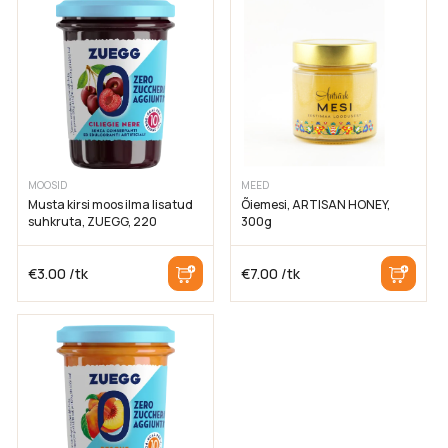
MOOSID
MEED
Musta kirsi moos ilma lisatud
Õiemesi, ARTISAN HONEY,
suhkruta, ZUEGG, 220
300g
€
3.00
/tk
€
7.00
/tk