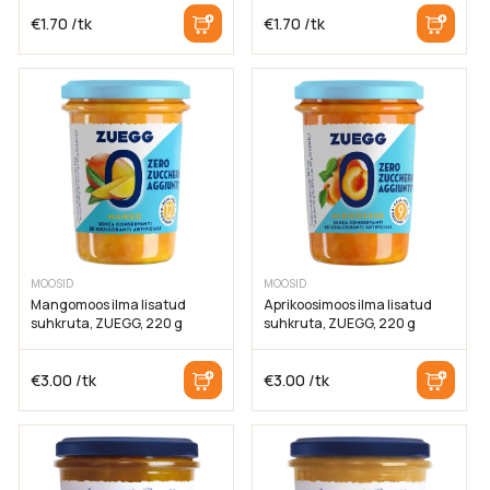
Tühista
€
1.70
/tk
€
1.70
/tk
MOOSID
MOOSID
Mangomoos ilma lisatud
Aprikoosimoos ilma lisatud
suhkruta, ZUEGG, 220 g
suhkruta, ZUEGG, 220 g
€
3.00
/tk
€
3.00
/tk