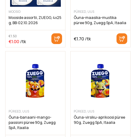
Köögiviljad
Kreemid toiduvalmistamiseks
MOOSID
PÜREED, UUS
Mooside assortii, ZUEGG, 4x25
Õuna-maasika-mustika
g, BB:02.10.2026
püree 90g, Zuegg SpA, Itaalia
Hind
€
1.50
€
1.70
/tk
Algne
Current
€
1.00
/tk
hind
price
oli:
is:
€1.50.
€1.00.
Lisafiltrid
Sooduspakkumised
Lõpumüük
PÜREED, UUS
PÜREED, UUS
Õuna-banaani-mango-
Õuna-virsiku-aprikoosi püree
Filtreeri
passioni püree 90g, Zuegg
90g, Zuegg SpA, Itaalia
SpA, Itaalia