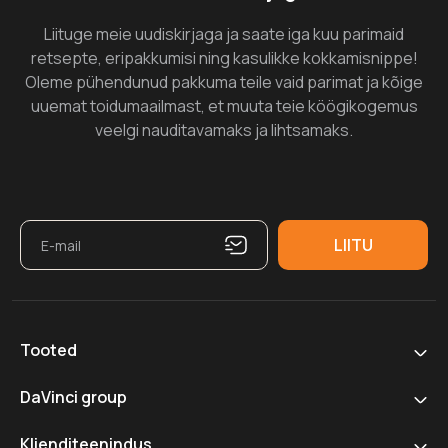
Liituge meie uudiskirjaga ja saate iga kuu parimaid
retsepte, eripakkumisi ning kasulikke kokkamisnippe!
Oleme pühendunud pakkuma teile vaid parimat ja kõige
uuemat toidumaailmast, et muuta teie köögikogemus
veelgi nauditavamaks ja lihtsamaks.
Tooted
DaVinci group
Klienditeenindus