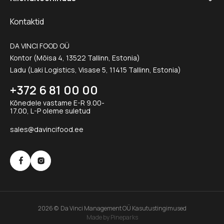
Kontaktid
DA VINCI FOOD OÜ
Kontor (Mõisa 4, 13522 Tallinn, Estonia)
Ladu (Laki Logistics, Visase 5, 11415 Tallinn, Estonia)
+372 6 81 00 00
Kõnedele vastame E-R 9.00-
17.00, L-P oleme suletud
sales@davincifood.ee
2026 © Da Vinci Management OÜ
Kasutustingimused
Made by Pineparks