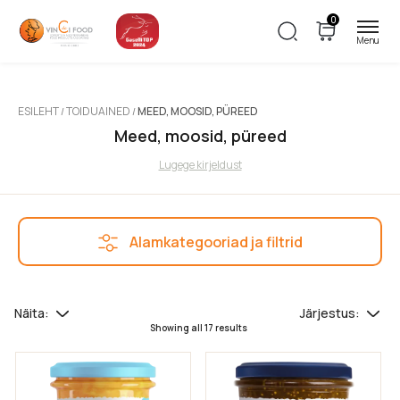
0
Filtrid
Toiduained
ESILEHT
TOIDUAINED
MEED, MOOSID, PÜREED
/
/
Meed, moosid, püreed
Aasia tooted
Lugege kirjeldust
Külmutatud tooted
Kuivained
Jäätised
Alamkategooriad ja filtrid
Küpsised, maiustused, krõpsud
Lihatooted
Näita:
Järjestus:
Meed, moosid, püreed
Showing all 17 results
Püreed
Marmelaadid