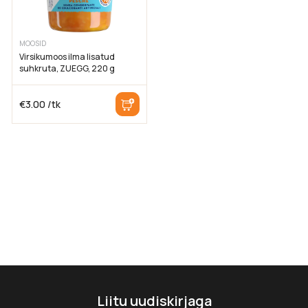
MOOSID
Virsikumoos ilma lisatud
suhkruta, ZUEGG, 220 g
€
3.00
/tk
Liitu uudiskirjaga