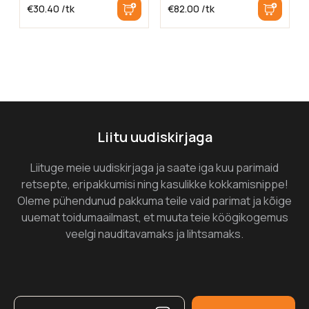
€
30.40
/tk
€
82.00
/tk
Liitu uudiskirjaga
Liituge meie uudiskirjaga ja saate iga kuu parimaid
retsepte, eripakkumisi ning kasulikke kokkamisnippe!
Oleme pühendunud pakkuma teile vaid parimat ja kõige
uuemat toidumaailmast, et muuta teie köögikogemus
veelgi nauditavamaks ja lihtsamaks.