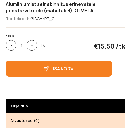
Alumiiniumist seinakinnitus erinevatele
pitsatarvikutele (mahutab 3), GI METAL
Tootekood:
GIACH-PP_2
3 laos
Alumiiniumist
€
15.50
/tk
TK
-
+
seinakinnitus
erinevatele
pitsatarvikutele
(mahutab
LISA KORVI
3),
GI
METAL
kogus
Kirjeldus
Arvustused (0)