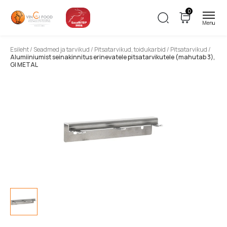
0
Esileht
/
Seadmed ja tarvikud
/
Pitsatarvikud, toidukarbid
/
Pitsatarvikud
/
Alumiiniumist seinakinnitus erinevatele pitsatarvikutele (mahutab 3),
GI METAL