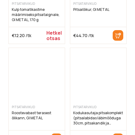
PITSATARVIKUD
PITSATARVIKUD
Kulp tomatikastme
Pitsalõikur, GI METAL
määrimiseks pitsataignale,
GI METAL, 170 g
Hetkel
€
12.20
/tk
€
44.70
/tk
otsas
PITSATARVIKUD
PITSATARVIKUD
Roostevabast terasest
Kodukasutaja pitsakomplekt
õlikann, GI METAL
(pitsalabidas läbimõõduga
30cm, pitsakandik ja
pitsalõikur), GI METAL