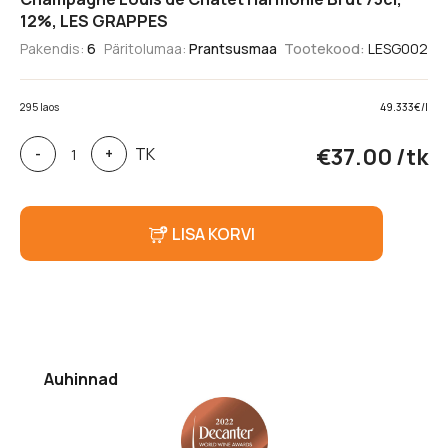
12%, LES GRAPPES
Pakendis:
6
Päritolumaa:
Prantsusmaa
Tootekood:
LESG002
295 laos
49.333€/l
Champagne
€
37.00
/tk
TK
-
+
Louis
de
Chatet
Harmonie
LISA KORVI
Brut
75cl,
12%,
LES
GRAPPES
kogus
Auhinnad