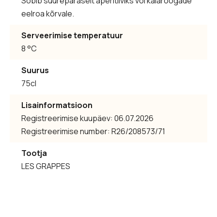
Sobib suurepäraselt aperitiiviks või kalaroogade
eelroa kõrvale.
Serveerimise temperatuur
8 °C
Suurus
75cl
Lisainformatsioon
Registreerimise kuupäev: 06.07.2026
Registreerimise number: R26/208573/71
Tootja
LES GRAPPES