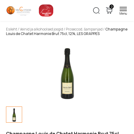
0
Esileht
/
Veinid ja alkohoolsed joogid
/
Proseccod, šampanjad
/
Champagne
Louis de Chatet Harmonie Brut 75cl, 12%, LES GRAPPES
Champagne Louis de Chatet Harmonie Brut 75cl,