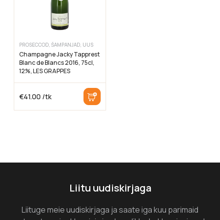
PROSECCOD, ŠAMPANJAD, UUS
Champagne Jacky Tapprest
Blanc de Blancs 2016, 75cl,
12%, LES GRAPPES
€
41.00
/tk
Liitu uudiskirjaga
Liituge meie uudiskirjaga ja saate iga kuu parimaid