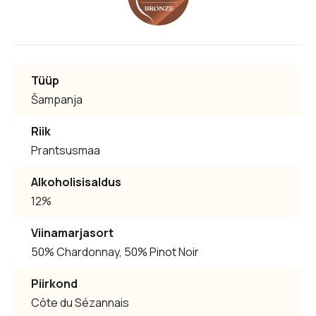
Tüüp
Šampanja
Riik
Prantsusmaa
Alkoholisisaldus
12%
Viinamarjasort
50% Chardonnay, 50% Pinot Noir
Piirkond
Côte du Sézannais