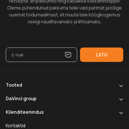
retsepte, eripakkumisi ning kasulikke kokkamisnippe!
Oleme pühendunud pakkuma teile vaid parimat ja kõige
uuemat toidumaailmast, et muuta teie köögikogemus
veelgi nauditavamaks ja lihtsamaks.
Tooted
DaVinci group
Klienditeenindus
Kontaktid