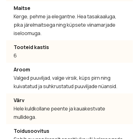
Maitse
Kerge, pehme ja elegantne. Hea tasakaaluga,
pika järelmaitsega ning küpsete viinamarjade
iseloomuga.
Tooteid kastis
6
Aroom
Valged puuviljad, valge virsik, küps pirn ning
kuivatatud ja suhkrustatud puuviljade nüansid.
Värv
Hele kuldkollane peente ja kauakestvate
mullidega.
Toidusoovitus