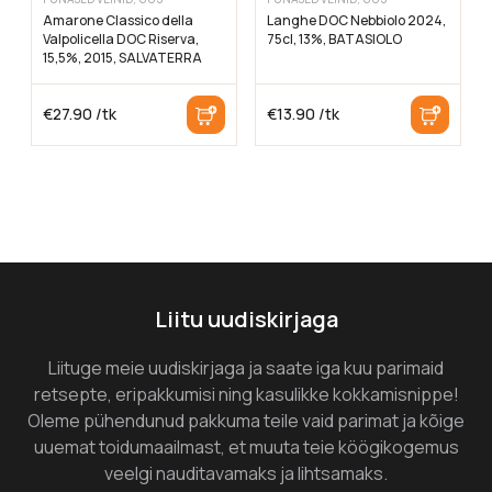
Amarone Classico della
Langhe DOC Nebbiolo 2024,
Valpolicella DOC Riserva,
75cl, 13%, BATASIOLO
15,5%, 2015, SALVATERRA
€
27.90
/tk
€
13.90
/tk
Liitu uudiskirjaga
Liituge meie uudiskirjaga ja saate iga kuu parimaid
retsepte, eripakkumisi ning kasulikke kokkamisnippe!
Oleme pühendunud pakkuma teile vaid parimat ja kõige
uuemat toidumaailmast, et muuta teie köögikogemus
veelgi nauditavamaks ja lihtsamaks.