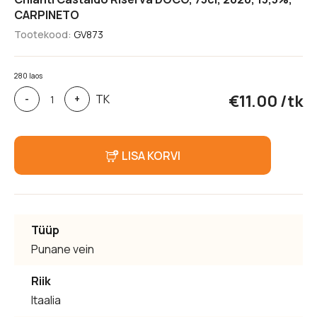
CARPINETO
Tootekood:
GV873
280 laos
Chianti
€
11.00
/tk
TK
-
+
Castaldo
Riserva
DOCG,
75cl,
LISA KORVI
2020,
13,5%,
CARPINETO
kogus
Tüüp
Punane vein
Riik
Itaalia