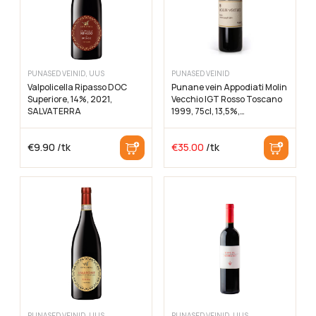
PUNASED VEINID, UUS
PUNASED VEINID
Valpolicella Ripasso DOC
Punane vein Appodiati Molin
Superiore, 14%, 2021,
Vecchio IGT Rosso Toscano
SALVATERRA
1999, 75cl, 13,5%,
CARPINETO
€
9.90
/tk
€
35.00
/tk
PUNASED VEINID, UUS
PUNASED VEINID, UUS