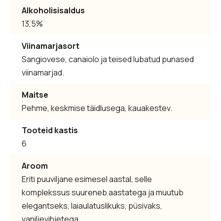
Alkoholisisaldus
13,5%
Viinamarjasort
Sangiovese, canaiolo ja teised lubatud punased
viinamarjad.
Maitse
Pehme, keskmise täidlusega, kauakestev.
Tooteid kastis
6
Aroom
Eriti puuviljane esimesel aastal, selle
komplekssus suureneb aastatega ja muutub
elegantseks, laiaulatuslikuks, püsivaks,
vaniljevihjetega.