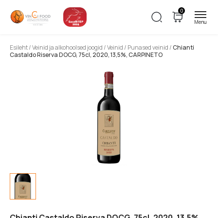
0
Esileht
/
Veinid ja alkohoolsed joogid
/
Veinid
/
Punased veinid
/
Chianti
Castaldo Riserva DOCG, 75cl, 2020, 13,5%, CARPINETO
Chianti Castaldo Riserva DOCG, 75cl, 2020, 13,5%,