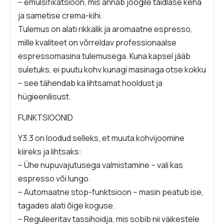
– emulsifikatsioon, mis annab joogile täidlase keha
ja sametise crema-kihi.
Tulemus on alati rikkalik ja aromaatne espresso,
mille kvaliteet on võrreldav professionaalse
espressomasina tulemusega. Kuna kapsel jääb
suletuks, ei puutu kohv kunagi masinaga otse kokku
– see tähendab ka lihtsamat hooldust ja
hügieenilisust.
FUNKTSIOONID
Y3.3 on loodud selleks, et muuta kohvijoomine
kiireks ja lihtsaks:
– Ühe nupuvajutusega valmistamine – vali kas
espresso või lungo.
– Automaatne stop-funktsioon – masin peatub ise,
tagades alati õige koguse.
– Reguleeritav tassihoidja, mis sobib nii väikestele