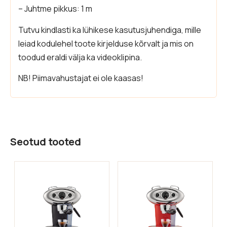
– Juhtme pikkus: 1 m
Tutvu kindlasti ka lühikese kasutusjuhendiga, mille
leiad kodulehel toote kirjelduse kõrvalt ja mis on
toodud eraldi välja ka videoklipina.
NB! Piimavahustajat ei ole kaasas!
Seotud tooted