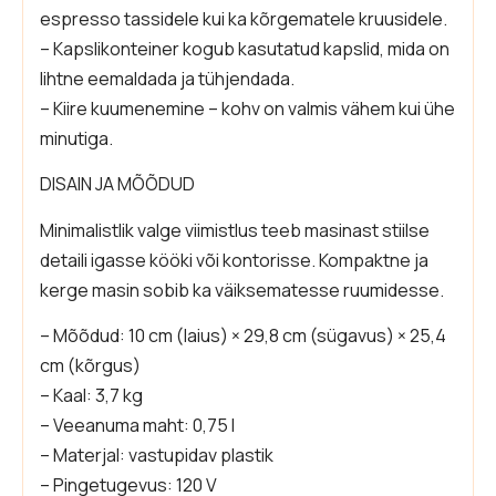
espresso tassidele kui ka kõrgematele kruusidele.
– Kapslikonteiner kogub kasutatud kapslid, mida on
lihtne eemaldada ja tühjendada.
– Kiire kuumenemine – kohv on valmis vähem kui ühe
minutiga.
DISAIN JA MÕÕDUD
Minimalistlik valge viimistlus teeb masinast stiilse
detaili igasse kööki või kontorisse. Kompaktne ja
kerge masin sobib ka väiksematesse ruumidesse.
– Mõõdud: 10 cm (laius) × 29,8 cm (sügavus) × 25,4
cm (kõrgus)
– Kaal: 3,7 kg
– Veeanuma maht: 0,75 l
– Materjal: vastupidav plastik
– Pingetugevus: 120 V