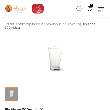
0
Esileht
/
Seadmed ja tarvikud
/
Kohvitarvikud
/
Serveering
/
Illy klaas
300ml, ILLY
Illy klaas 300ml, ILLY