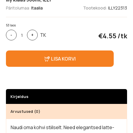
Päritolumaa:
Itaalia
Tootekood:
ILLY22313
53 laos
Illy
€
4.55
/tk
TK
-
+
klaas
300ml,
ILLY
kogus
LISA KORVI
Kirjeldus
Arvustused (0)
Naudi oma kohvi stiilselt. Need elegantsed latte-