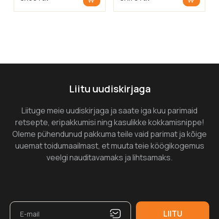
Liitu uudiskirjaga
Liituge meie uudiskirjaga ja saate iga kuu parimaid
retsepte, eripakkumisi ning kasulikke kokkamisnippe!
Oleme pühendunud pakkuma teile vaid parimat ja kõige
uuemat toidumaailmast, et muuta teie köögikogemus
veelgi nauditavamaks ja lihtsamaks.