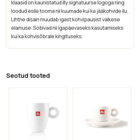
klaasid on kaunistatud illy signatuurse logoga ning
loodud esile tooma nii kuumade kui ka jääkohvide ilu.
Lihtne disain muudab igast kohvipausist väikese
elamuse. Sobivad nii igapäevaseks kasutamiseks
kui ka kohvisõbrale kingituseks.
Seotud tooted