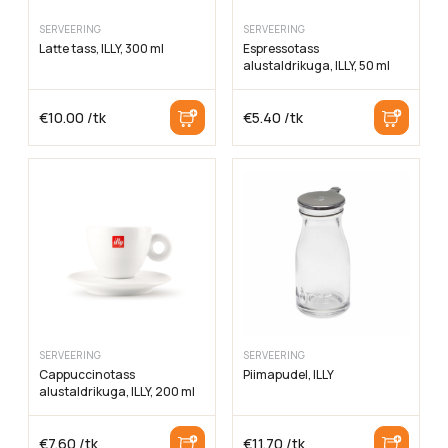
SERVEERING
SERVEERING
Latte tass, ILLY, 300 ml
Espressotass
alustaldrikuga, ILLY, 50 ml
€
10.00
/tk
€
5.40
/tk
SERVEERING
SERVEERING
Cappuccinotass
Piimapudel, ILLY
alustaldrikuga, ILLY, 200 ml
€
7.60
/tk
€
11.70
/tk