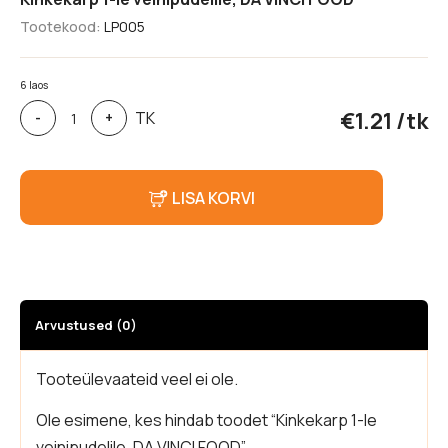
Tootekood:
LP005
6 laos
Kinkekarp
€
1.21
/tk
TK
-
+
1-
le
veinipudelile,
DA
LISA KORVI
VINCI
FOOD
kogus
Arvustused (0)
Tooteülevaateid veel ei ole.
Ole esimene, kes hindab toodet “Kinkekarp 1-le
veinipudelile, DA VINCI FOOD”