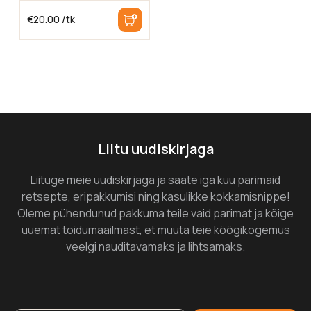
€
20.00
/tk
Liitu uudiskirjaga
Liituge meie uudiskirjaga ja saate iga kuu parimaid
retsepte, eripakkumisi ning kasulikke kokkamisnippe!
Oleme pühendunud pakkuma teile vaid parimat ja kõige
uuemat toidumaailmast, et muuta teie köögikogemus
veelgi nauditavamaks ja lihtsamaks.