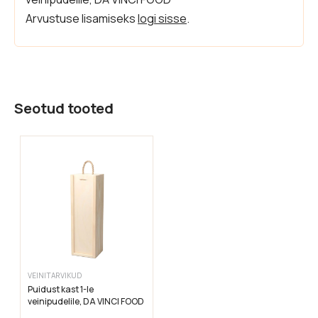
Arvustuse lisamiseks
logi sisse
.
Seotud tooted
VEINITARVIKUD
Puidust kast 1-le
veinipudelile, DA VINCI FOOD