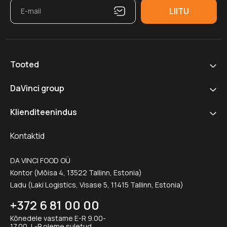
Tooted
DaVinci group
Klienditeenindus
Kontaktid
DA VINCI FOOD OÜ
Kontor (Mõisa 4, 13522 Tallinn, Estonia)
Ladu (Laki Logistics, Visase 5, 11415 Tallinn, Estonia)
+372 6 81 00 00
Kõnedele vastame E-R 9.00-
17.00, L-P oleme suletud