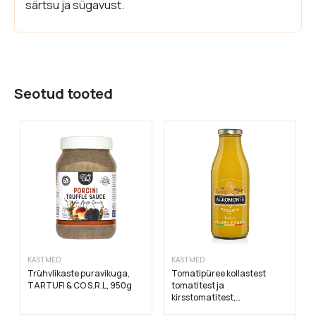
särtsu ja sügavust.
Seotud tooted
KASTMED
KASTMED
Trühvlikaste puravikuga,
Tomatipüree kollastest
TARTUFI & CO S.R.L, 950g
tomatitest ja
kirsstomatitest,
AGROMONTE, 520g