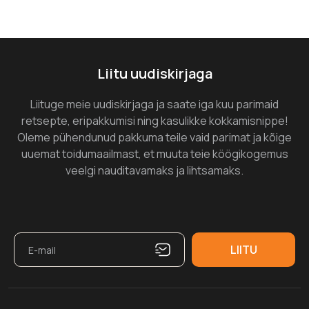
Liitu uudiskirjaga
Liituge meie uudiskirjaga ja saate iga kuu parimaid
retsepte, eripakkumisi ning kasulikke kokkamisnippe!
Oleme pühendunud pakkuma teile vaid parimat ja kõige
uuemat toidumaailmast, et muuta teie köögikogemus
veelgi nauditavamaks ja lihtsamaks.