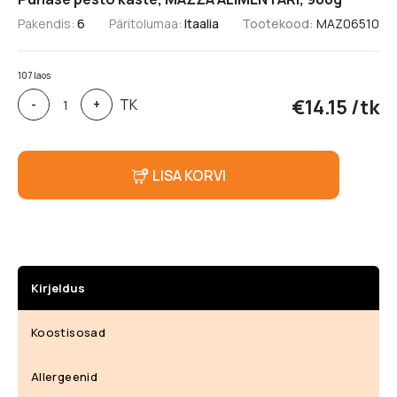
Pakendis:
6
Päritolumaa:
Itaalia
Tootekood:
MAZ06510
107 laos
Punase
€
14.15
/tk
TK
-
+
pesto
kaste,
MAZZA
ALIMENTARI,
LISA KORVI
900g
kogus
Kirjeldus
Koostisosad
Allergeenid