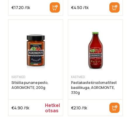
€
17.20
/tk
€
4.50
/tk
KASTMED
KASTMED
Sitsiilia punane pesto,
Pastakaste kirsstomatitest
AGROMONTE, 200g
basiilikuga, AGROMONTE,
330g
Hetkel
€
4.90
/tk
€
2.10
/tk
otsas