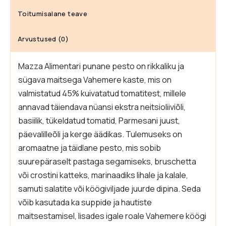
Toitumisalane teave
Arvustused (0)
Mazza Alimentari punane pesto on rikkaliku ja
sügava maitsega Vahemere kaste, mis on
valmistatud 45% kuivatatud tomatitest, millele
annavad täiendava nüansi ekstra neitsioliiviõli,
basiilik, tükeldatud tomatid, Parmesani juust,
päevalilleõli ja kerge äädikas. Tulemuseks on
aromaatne ja täidlane pesto, mis sobib
suurepäraselt pastaga segamiseks, bruschetta
või crostini katteks, marinaadiks lihale ja kalale,
samuti salatite või köögiviljade juurde dipina. Seda
võib kasutada ka suppide ja hautiste
maitsestamisel, lisades igale roale Vahemere köögi